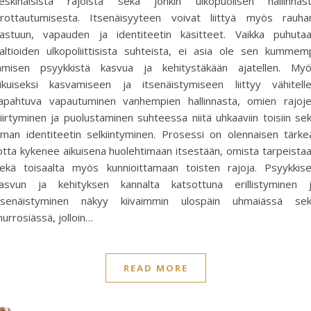
eskinäisistä rajoista sekä jonkin ulkopuolisen hallinnas
rrottautumisesta. Itsenäisyyteen voivat liittyä myös rauha
astuun, vapauden ja identiteetin käsitteet. Vaikka puhuta
altioiden ulkopoliittisista suhteista, ei asia ole sen kummem
hmisen psyykkistä kasvua ja kehitystäkään ajatellen. My
ikuiseksi kasvamiseen ja itsenäistymiseen liittyy vähitell
apahtuva vapautuminen vanhempien hallinnasta, omien rajoj
iirtyminen ja puolustaminen suhteessa niitä uhkaaviin toisiin se
man identiteetin selkiintyminen. Prosessi on olennaisen tärke
otta kykenee aikuisena huolehtimaan itsestään, omista tarpeista
ekä toisaalta myös kunnioittamaan toisten rajoja. Psyykkis
asvun ja kehityksen kannalta katsottuna erillistyminen 
tsenäistyminen näkyy kiivaimmin ulospäin uhmaiässä se
urrosiässä, jolloin…
READ MORE