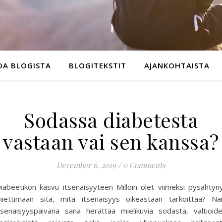
OA BLOGISTA
BLOGITEKSTIT
AJANKOHTAISTA
Sodassa diabetesta
vastaan vai sen kanssa?
December 6, 2019
/
0 Comments
iabeetikon kasvu itsenäisyyteen Milloin olet viimeksi pysähtyn
iettimään sitä, mitä itsenäisyys oikeastaan tarkoittaa? Nä
tsenäisyyspäivänä sana herättää mielikuvia sodasta, valtioid