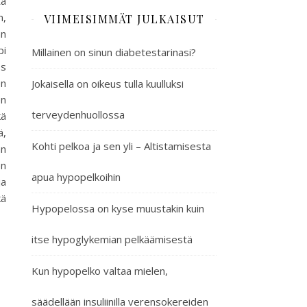
ta
n,
VIIMEISIMMÄT JULKAISUT
an
pi
Millainen on sinun diabetestarinasi?
ös
en
Jokaisella on oikeus tulla kuulluksi
en
terveydenhuollossa
kä
ä,
Kohti pelkoa ja sen yli – Altistamisesta
an
en
apua hypopelkoihin
ja
kä
Hypopelossa on kyse muustakin kuin
itse hypoglykemian pelkäämisestä
Kun hypopelko valtaa mielen,
säädellään insuliinilla verensokereiden