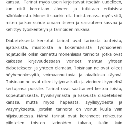
kanssa. Tarinat myös usein kirjoittavat itseään uudelleen,
kun niitä kerrotaan ääneen ja tutkitaan erilaisista
näkökulmista. Monesti saankin olla todistamassa myös sitä,
miten jonkun suhde omaan itseen ja sairauteen kasvaa ja
kehittyy työskentelyn ja tarinoiden mukana.
Diabeteksesta kerrotut tarinat ovat tarinoita tunteista,
ajatuksista, muistoista ja kokemuksista. Työhuoneeni
nojatuolille onkin kannettu monenlaisia tarinoita, jotka ovat
kaikessa kirjavuudessaan voineet mahtua yhteen
diabetekseen ja yhteen elämään. Toisinaan ne ovat olleet
höyhenenkevyitä, voimaannuttavia ja oivalluksia täynnä.
Toisinaan ne ovat olleet lyijynraskaita ja vierineet kyynelinä
kertojansa poskille. Tarinat ovat saattaneet kertoa iloista,
sopeutumisesta, hyväksynnästä ja kasvusta diabeteksen
kanssa, mutta myös häpeästä, syyllisyydestä ja
väsymyksestä. Joitakin tarinoita on voinut kuulla vain
hiljaisuudessa. Nämä tarinat ovat keränneet rohkeutta
piilotellen toisten tarinoiden takana, ikään kuin