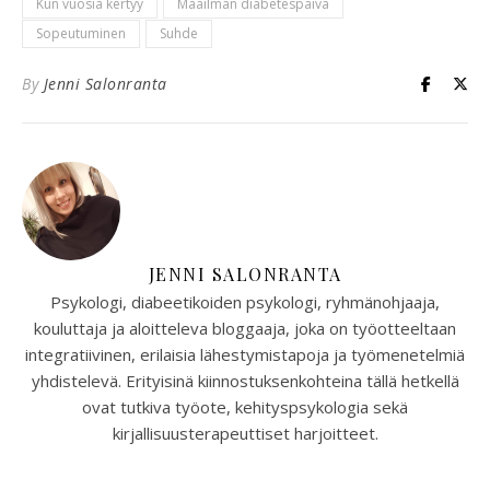
Kun vuosia kertyy
Maailman diabetespäivä
Sopeutuminen
Suhde
By
Jenni Salonranta
JENNI SALONRANTA
Psykologi, diabeetikoiden psykologi, ryhmänohjaaja,
kouluttaja ja aloitteleva bloggaaja, joka on työotteeltaan
integratiivinen, erilaisia lähestymistapoja ja työmenetelmiä
yhdistelevä. Erityisinä kiinnostuksenkohteina tällä hetkellä
ovat tutkiva työote, kehityspsykologia sekä
kirjallisuusterapeuttiset harjoitteet.