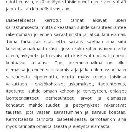
odottamassa, että ne löydettäisiin puhuttujen rivien välistä
ja otettaisiin lempeästi vastaan.
Diabeteksesta kerrotut tarinat alkavat usein
sairastumisesta, mutta oikeastaan suhde sairauteen lähtee
rakentumaan jo ennen sairastumista ja jatkuu läpi elämän.
Tämä tarkoittaa sitä, että sairaus koetaan aina siitä
kokemusmaailmasta käsin, jossa koko siihenastinen eletty
elämä, nykyhetki ja tulevaisuutta koskevat unelmat ja pelot
kohtaavat toisensa. Tuo kokemusmaailma on ollut
olemassa jo ennen sairastumista ja jatkaa olemassaoloaan
sairaudesta riippumatta, mutta myös toinen toisiinsa
vaikuttaen. Henkilökohtaiset uskomukset, itsetuntemus,
itsetunto, suhde omaan kehoon ja terveyteen, erilaiset
luonteenpiirteet, perhesuhteet, arvot ja elämässä
kohdatut mahdollisuudet ja pettymykset rakentavat
taustan, jota vasten sairastuminen ja sairaus koetaan.
Kerrottaessa tarinoita diabeteksesta, kerrotaankin aina
myös tarinoita omasta itsestä ja eletystä elämästä.