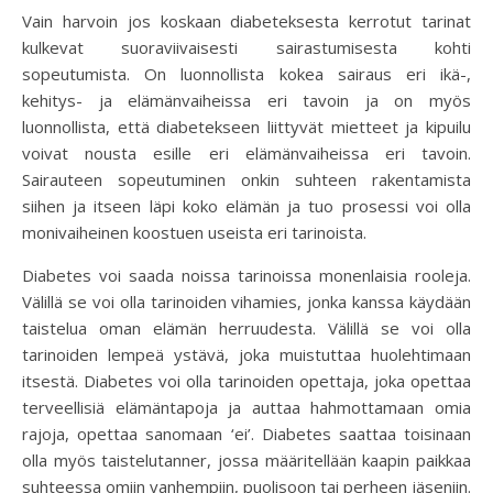
Vain harvoin jos koskaan diabeteksesta kerrotut tarinat
kulkevat suoraviivaisesti sairastumisesta kohti
sopeutumista. On luonnollista kokea sairaus eri ikä-,
kehitys- ja elämänvaiheissa eri tavoin ja on myös
luonnollista, että diabetekseen liittyvät mietteet ja kipuilu
voivat nousta esille eri elämänvaiheissa eri tavoin.
Sairauteen sopeutuminen onkin suhteen rakentamista
siihen ja itseen läpi koko elämän ja tuo prosessi voi olla
monivaiheinen koostuen useista eri tarinoista.
Diabetes voi saada noissa tarinoissa monenlaisia rooleja.
Välillä se voi olla tarinoiden vihamies, jonka kanssa käydään
taistelua oman elämän herruudesta. Välillä se voi olla
tarinoiden lempeä ystävä, joka muistuttaa huolehtimaan
itsestä. Diabetes voi olla tarinoiden opettaja, joka opettaa
terveellisiä elämäntapoja ja auttaa hahmottamaan omia
rajoja, opettaa sanomaan ‘ei’. Diabetes saattaa toisinaan
olla myös taistelutanner, jossa määritellään kaapin paikkaa
suhteessa omiin vanhempiin, puolisoon tai perheen jäseniin.