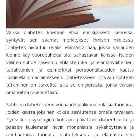
Vaikka diabetes koetaan ehkä ensisijaisesti kehossa,
syntyvät sen saamat merkitykset ihmisen mielessä.
Diabetes nivoutuu osaksi elämäntarinaa, jossa sairauden
luonne käy vuoropuhelua sitä sairastavan kanssa. Näiden
välinen suhde rakentuu erilaisten ikä- ja elämänvaiheiden,
tapahtumien ja esimerkiksi persoonallisuuden kautta
jokaisella omanlaisekseen. Diabetekseen liittyvän suhteen
tutkiminen on tärkeätä, sillä se on perusta, jonka varaan
omahoitoa rakennetaan.
Suhteen diabetekseen voi nähdä joukkona erilaisia tarinoita,
joiden kautta jokainen kokee sairautensa omalla tavallaan.
Työssäni psykologina kohtaan päivittäin diabeetikoita ja
pääsen kuulemaan hyvin monenlaisia sykähdyttäviä ja
ainutlaatuisia tarinoita diabeteksesta ja elämästä sen