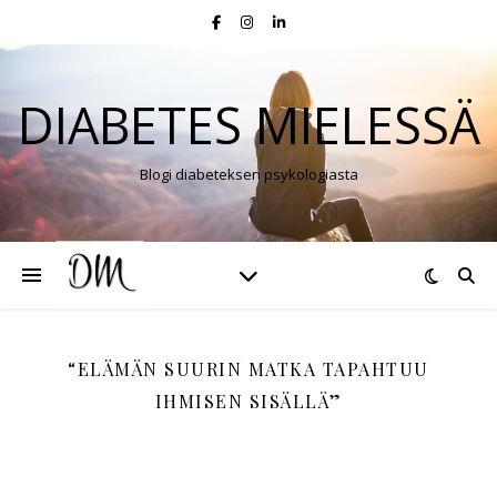
DIABETES MIELESSÄ
Blogi diabeteksen psykologiasta
“ELÄMÄN SUURIN MATKA TAPAHTUU
IHMISEN SISÄLLÄ”