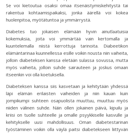
Se voi kietoutua osaksi omaa itsenäistymiskehitystä tai
rakentua kohtaamispaikaksi, jonka äärellä voi kokea
huolenpitoa, myötätuntoa ja ymmärrystä.
Diabetes tuo jokaisen elämään hyvin ainutlaatuisia
kokemuksia, joita voi ymmärtää vain kertomalla ja
kuuntelemalla niistä kerrottuja tarinoita. Diabeetikon
elämäntarinaa kuunnellessa esille voikin nousta niin vaiheita,
jolloin diabeteksen kanssa eletään sulassa sovussa, mutta
myös vaiheita, jolloin suhde sairauteen ja joskus omaan
itseenkin voi olla koetuksella.
Diabeteksen kanssa siis kasvetaan ja kehitytään yhdessä
läpi elämän erilaisten vaiheiden ja niin kauan kuin
jompikumpi suhteen osapuolista muuttuu, muuttuu myös
niiden välinen suhde. Näin ollen jokainen päivä, kipuilu ja
kriisi on tuolle suhteelle ja omalle psyykkiselle kasvulle ja
kehitykselle uusi mahdollisuus. Oman diabetestarinan
työstäminen voikin olla väylä paitsi diabetekseen liittyvän