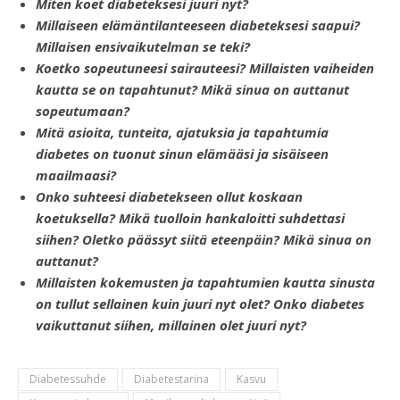
Miten koet diabeteksesi juuri nyt?
Millaiseen elämäntilanteeseen diabeteksesi saapui?
Millaisen ensivaikutelman se teki?
Koetko sopeutuneesi sairauteesi? Millaisten vaiheiden
kautta se on tapahtunut? Mikä sinua on auttanut
sopeutumaan?
Mitä asioita, tunteita, ajatuksia ja tapahtumia
diabetes on tuonut sinun elämääsi ja sisäiseen
maailmaasi?
Onko suhteesi diabetekseen ollut koskaan
koetuksella? Mikä tuolloin hankaloitti suhdettasi
siihen? Oletko päässyt siitä eteenpäin? Mikä sinua on
auttanut?
Millaisten kokemusten ja tapahtumien kautta sinusta
on tullut sellainen kuin juuri nyt olet? Onko diabetes
vaikuttanut siihen, millainen olet juuri
nyt?
Diabetessuhde
Diabetestarina
Kasvu