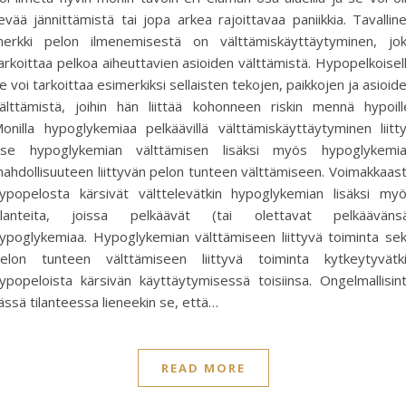
ievää jännittämistä tai jopa arkea rajoittavaa paniikkia. Tavallin
erkki pelon ilmenemisestä on välttämiskäyttäytyminen, jo
arkoittaa pelkoa aiheuttavien asioiden välttämistä. Hypopelkoisel
e voi tarkoittaa esimerkiksi sellaisten tekojen, paikkojen ja asioid
älttämistä, joihin hän liittää kohonneen riskin mennä hypoill
onilla hypoglykemiaa pelkäävillä välttämiskäyttäytyminen liitt
tse hypoglykemian välttämisen lisäksi myös hypoglykemi
ahdollisuuteen liittyvän pelon tunteen välttämiseen. Voimakkaas
ypopelosta kärsivät välttelevätkin hypoglykemian lisäksi my
ilanteita, joissa pelkäävät (tai olettavat pelkääväns
ypoglykemiaa. Hypoglykemian välttämiseen liittyvä toiminta se
elon tunteen välttämiseen liittyvä toiminta kytkeytyvätk
ypopeloista kärsivän käyttäytymisessä toisiinsa. Ongelmallisin
ässä tilanteessa lieneekin se, että…
READ MORE