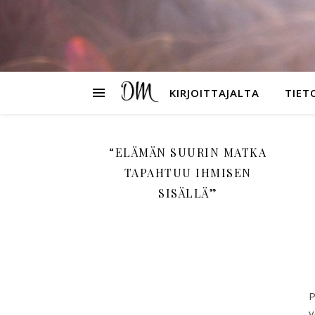
KIRJOITTAJALTA
TIET
“ELÄMÄN SUURIN MATKA
TAPAHTUU IHMISEN
SISÄLLÄ”
P
v