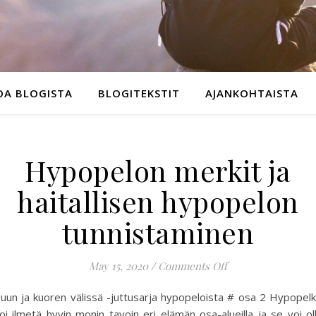
OA BLOGISTA
BLOGITEKSTIT
AJANKOHTAISTA
Hypopelon merkit ja
haitallisen hypopelon
tunnistaminen
on Hypopelon merki
May 15, 2020
/
Comments Off
uun ja kuoren välissä -juttusarja hypopeloista # osa 2 Hypopel
oi ilmetä hyvin monin tavoin eri elämän osa-alueilla ja se voi ol