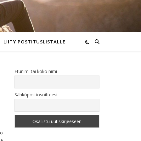
LIITY POSTITUSLISTALLE
Etunimi tai koko nimi
Sähköpostiosoitteesi
t ja haitallisen hypopelon tunnistaminen
ko
la