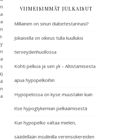
en
VIIMEISIMMÄT JULKAISUT
ka
la
Millainen on sinun diabetestarinasi?
en
e.
Jokaisella on oikeus tulla kuulluksi
yy
an
terveydenhuollossa
ta
ös
Kohti pelkoa ja sen yli – Altistamisesta
ä)
apua hypopelkoihin
kä
in
Hypopelossa on kyse muustakin kuin
ta
itse hypoglykemian pelkäämisestä
Kun hypopelko valtaa mielen,
säädellään insuliinilla verensokereiden