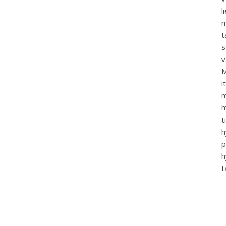
l
m
t
s
v
M
i
m
h
t
h
p
h
t