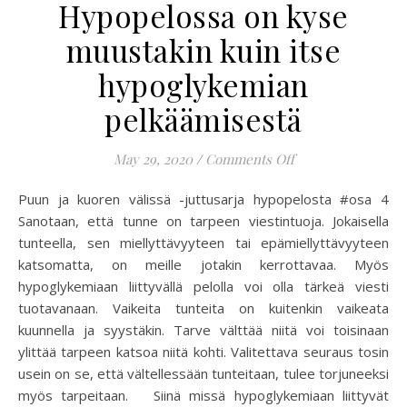
Hypopelossa on kyse
muustakin kuin itse
hypoglykemian
pelkäämisestä
on Hypopelossa on
May 29, 2020
/
Comments Off
Puun ja kuoren välissä -juttusarja hypopelosta #osa 4
Sanotaan, että tunne on tarpeen viestintuoja. Jokaisella
tunteella, sen miellyttävyyteen tai epämiellyttävyyteen
katsomatta, on meille jotakin kerrottavaa. Myös
hypoglykemiaan liittyvällä pelolla voi olla tärkeä viesti
tuotavanaan. Vaikeita tunteita on kuitenkin vaikeata
kuunnella ja syystäkin. Tarve välttää niitä voi toisinaan
ylittää tarpeen katsoa niitä kohti. Valitettava seuraus tosin
usein on se, että vältellessään tunteitaan, tulee torjuneeksi
myös tarpeitaan. Siinä missä hypoglykemiaan liittyvät