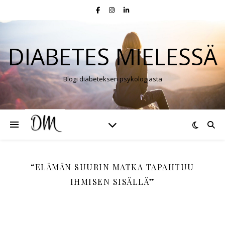
DIABETES MIELESSÄ
Blogi diabeteksen psykologiasta
“ELÄMÄN SUURIN MATKA TAPAHTUU
IHMISEN SISÄLLÄ”