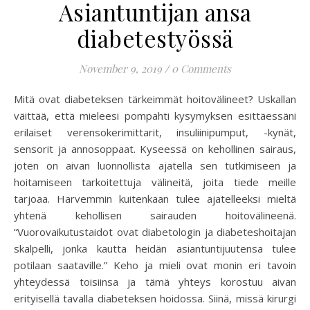
Asiantuntijan ansa
diabetestyössä
November 9, 2019
/
0 Comments
Mitä ovat diabeteksen tärkeimmät hoitovälineet? Uskallan
väittää, että mieleesi pompahti kysymyksen esittäessäni
erilaiset verensokerimittarit, insuliinipumput, -kynät,
sensorit ja annosoppaat. Kyseessä on kehollinen sairaus,
joten on aivan luonnollista ajatella sen tutkimiseen ja
hoitamiseen tarkoitettuja välineitä, joita tiede meille
tarjoaa. Harvemmin kuitenkaan tulee ajatelleeksi mieltä
yhtenä kehollisen sairauden hoitovälineenä.
“Vuorovaikutustaidot ovat diabetologin ja diabeteshoitajan
skalpelli, jonka kautta heidän asiantuntijuutensa tulee
potilaan saataville.” Keho ja mieli ovat monin eri tavoin
yhteydessä toisiinsa ja tämä yhteys korostuu aivan
erityisellä tavalla diabeteksen hoidossa. Siinä, missä kirurgi