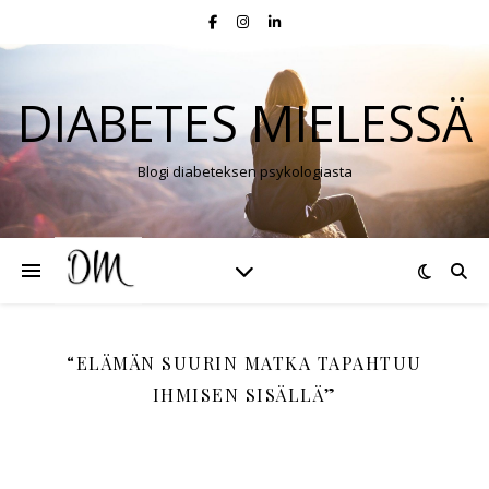
DIABETES MIELESSÄ
Blogi diabeteksen psykologiasta
“ELÄMÄN SUURIN MATKA TAPAHTUU
IHMISEN SISÄLLÄ”